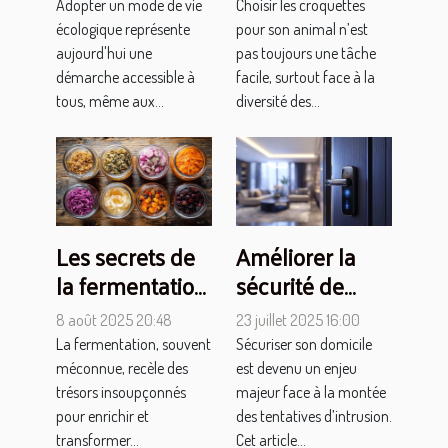
écologique
adaptées aux
Adopter un mode de vie
Choisir les croquettes
grâce à des
besoins
écologique représente
pour son animal n’est
astuces simples
spécifiques de
aujourd'hui une
pas toujours une tâche
démarche accessible à
facile, surtout face à la
votre animal ?
tous, même aux...
diversité des...
Les secrets de
Améliorer la
la fermentation
sécurité de
: transformer
votre maison
8 août 2025 20:48
23 juillet 2025 16:00
votre
grâce à des
La fermentation, souvent
Sécuriser son domicile
alimentation
serrures
méconnue, recèle des
est devenu un enjeu
modernes
trésors insoupçonnés
majeur face à la montée
pour enrichir et
des tentatives d’intrusion.
transformer...
Cet article...