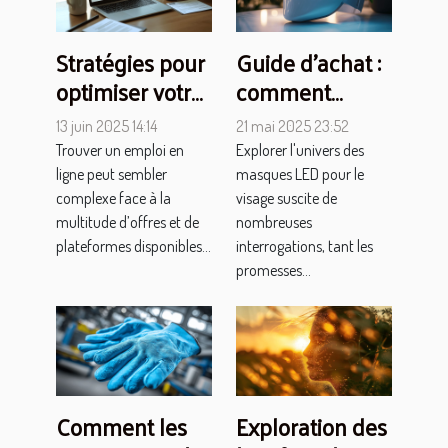
Stratégies pour
Guide d'achat :
optimiser votre
comment
recherche
identifier les
13 juin 2025 14:14
21 mai 2025 23:52
d'emploi en
caractéristiques
Trouver un emploi en
Explorer l'univers des
ligne
clés d'un
ligne peut sembler
masques LED pour le
masque LED
complexe face à la
visage suscite de
multitude d’offres et de
nombreuses
efficace
plateformes disponibles...
interrogations, tant les
promesses...
Comment les
Exploration des