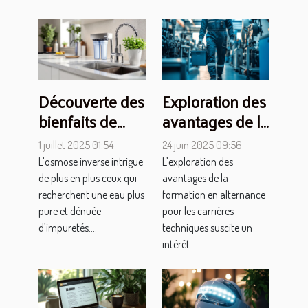
Découverte des
Exploration des
bienfaits de
avantages de la
l'osmose
formation en
1 juillet 2025 01:54
24 juin 2025 09:56
inverse pour
alternance
L’osmose inverse intrigue
L’exploration des
une eau plus
pour les
de plus en plus ceux qui
avantages de la
pure
carrières
recherchent une eau plus
formation en alternance
pure et dénuée
pour les carrières
techniques
d’impuretés....
techniques suscite un
intérêt...