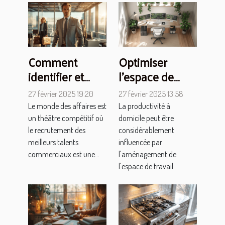
Comment
Optimiser
identifier et
l'espace de
attirer les
travail à
27 février 2025 19:20
27 février 2025 13:58
meilleurs
domicile pour
Le monde des affaires est
La productivité à
talents
la productivité
un théâtre compétitif où
domicile peut être
commerciaux
le recrutement des
considérablement
meilleurs talents
influencée par
commerciaux est une...
l'aménagement de
l'espace de travail....