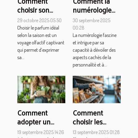
Comment
Comment la
choisir son
numérologie
parfum idéal
influence-t-elle
29 octobre 2025 05:50
30 septembre 2025
pour chaque
votre parcours
Choisir le parfum idéal
00:28
saison ?
de vie ?
selon la saison est un
La numérologie fascine
voyage olfactif captivant
et intrigue par sa
qui permet d’exprimer
capacité à dévoiler des
sa...
aspects cachés de la
personnalité et à...
Comment
Comment
adopter un
choisir les
mode de vie
croquettes
19 septembre 2025 14:26
13 septembre 2025 01:28