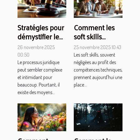
Stratégies pour
Comment les
démystifier le
soft skills
processus
transforment
26 novembre 2025
25 novembre 2025 10:43
juridique
les milieux
00:50
Les soft skills, souvent
professionnels
Le processus juridique
négligées au profit des
peut sembler complexe
compétences techniques,
et intimidant pour
prennent aujourd'hui une
beaucoup. Pourtant, il
place...
existe des moyens...