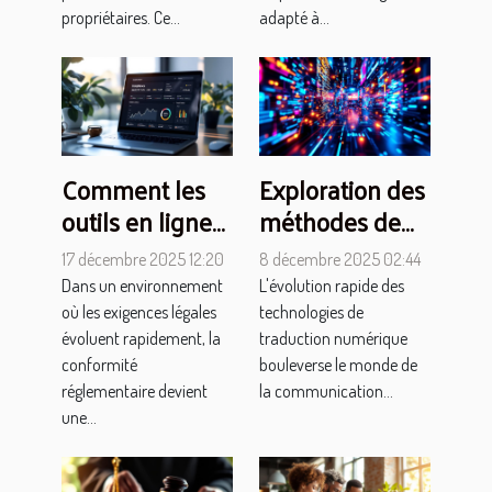
propriétaires. Ce...
adapté à...
Comment les
Exploration des
outils en ligne
méthodes de
facilitent-ils la
traduction
17 décembre 2025 12:20
8 décembre 2025 02:44
conformité
numérique et
Dans un environnement
L'évolution rapide des
réglementaire ?
leur impact ?
où les exigences légales
technologies de
évoluent rapidement, la
traduction numérique
conformité
bouleverse le monde de
réglementaire devient
la communication...
une...