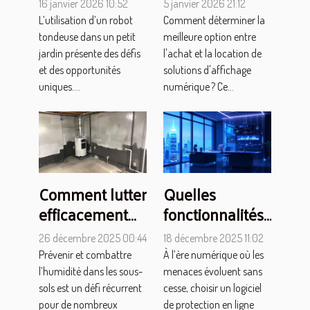
16 janvier 2026 10:52
5 janvier 2026 21:12
robot tondeuse
location de
L’utilisation d’un robot
Comment déterminer la
pour petits
solutions
tondeuse dans un petit
meilleure option entre
jardins ?
d'affichage
jardin présente des défis
l'achat et la location de
et des opportunités
solutions d'affichage
numérique ?
uniques....
numérique ? Ce...
Comment lutter
Quelles
efficacement
fonctionnalités
contre
chercher dans
26 décembre 2025 00:44
18 décembre 2025 11:02
l'humidité dans
un logiciel de
Prévenir et combattre
À l’ère numérique où les
les sous-sols ?
protection en
l’humidité dans les sous-
menaces évoluent sans
ligne en 2025 ?
sols est un défi récurrent
cesse, choisir un logiciel
pour de nombreux
de protection en ligne