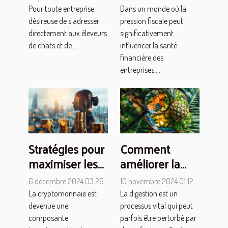
contacter les
comptable
Pour toute entreprise
Dans un monde où la
élevages de
désireuse de s’adresser
pression fiscale peut
chats et chiens
directement aux éleveurs
significativement
de chats et de...
influencer la santé
en France ?
financière des
entreprises,...
Stratégies pour
Comment
maximiser les
améliorer la
retours sur
digestion grâce
6 décembre 2024 03:26
10 novembre 2024 01:12
investissement
aux enzymes et
La cryptomonnaie est
La digestion est un
en
à la bromélaïne
devenue une
processus vital qui peut
cryptomonnaie
composante
parfois être perturbé par