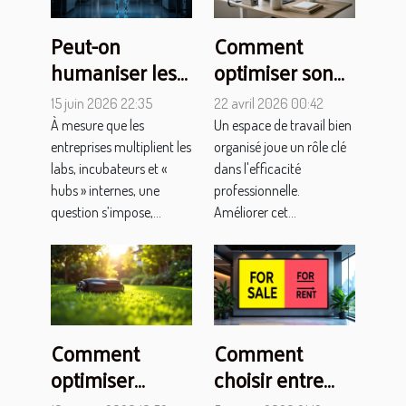
Peut-on
Comment
humaniser les
optimiser son
structures
espace de
15 juin 2026 22:35
22 avril 2026 00:42
d’innovation ?
travail pour
À mesure que les
Un espace de travail bien
booster sa
entreprises multiplient les
organisé joue un rôle clé
productivité ?
labs, incubateurs et «
dans l'efficacité
hubs » internes, une
professionnelle.
question s’impose,...
Améliorer cet...
Comment
Comment
optimiser
choisir entre
l'usage d'un
l'achat et la