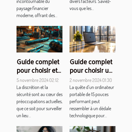
incontournable du
divers facteurs. Saviez-
paysage financier
vous que les...
moderne, offrant des...
Guide complet
Guide complet
pour choisir et
pour choisir un
utiliser des
portable 15
5 novembre 2024 02:12
2 novembre 2024 01:30
caméras espion
pouces haute
La discrétion et la
La quête d'un ordinateur
et traceurs GPS
performance
sécurité sont au cœur des
portable de 15 pouces
préoccupations actuelles,
performant peut
que ce soit pour surveiller
ressembler à un dédale
un lieu...
technologique pour...