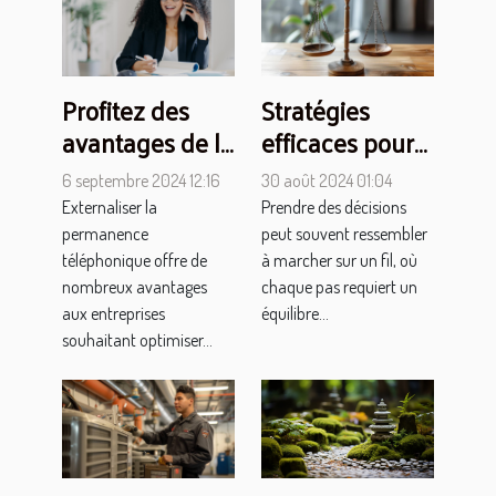
Profitez des
Stratégies
avantages de la
efficaces pour
permanence
équilibrer
6 septembre 2024 12:16
30 août 2024 01:04
téléphonique à
avantages et
Externaliser la
Prendre des décisions
Madagascar
inconvénients
permanence
peut souvent ressembler
grâce à
dans vos
téléphonique offre de
à marcher sur un fil, où
nombreux avantages
chaque pas requiert un
Nosycom
décisions
aux entreprises
équilibre...
souhaitant optimiser...