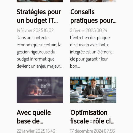
Stratégies pour
Conseils
un budget IT
pratiques pour
resserré et
l'entretien des
14 février 2025 18:02
3 février 2025 00:24
maîtrisé dans
plaques de
Dans un contexte
L'entretien des plaques
votre entreprise
cuisson avec
économique incertain, la
de cuisson avec hotte
hotte
gestion rigoureuse du
intégrée est un élément
budget informatique
clé pour garantir leur
devient un enjeu majeur...
bon...
Avec quelle
Optimisation
base de
fiscale : rôle clé
données emails
de votre expert-
22 janvier 2025 15:46
17 décembre 2024 07:56