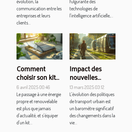
les entreprises
communication
évolution, la
fulgurante des
communication entre les
technologies de
entreprises et leurs
l'intelligence artificielle,...
clients...
Comment
Impact des
choisir son kit
nouvelles
solaire pour
politiques de
6 avril 2025 00:46
13 mars 2025 03:12
une autonomie
transport sur la
Le passage à une énergie
L'évolution des politiques
énergétique
vie quotidienne
propre et renouvelable
de transport urbain est
optimale
à Nantes
est plus que jamais
un baromètre significatif
d'actualité, et s'équiper
des changements dans la
d'un kit...
vie...