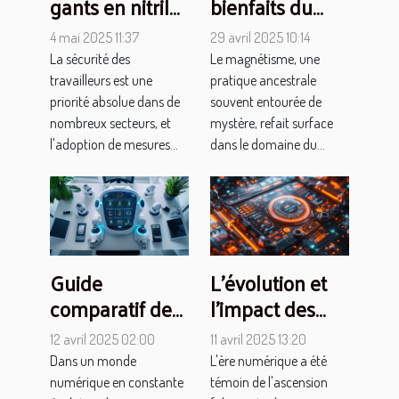
gants en nitrile
bienfaits du
améliorent la
magnétisme
4 mai 2025 11:37
29 avril 2025 10:14
sécurité dans
sur le bien-être
La sécurité des
Le magnétisme, une
divers secteurs
mental
travailleurs est une
pratique ancestrale
priorité absolue dans de
souvent entourée de
nombreux secteurs, et
mystère, refait surface
l'adoption de mesures...
dans le domaine du...
Guide
L'évolution et
comparatif des
l'impact des
plateformes de
assistants
12 avril 2025 02:00
11 avril 2025 13:20
création de
virtuels basés
Dans un monde
L'ère numérique a été
chatbots pour
sur l'IA en
numérique en constante
témoin de l'ascension