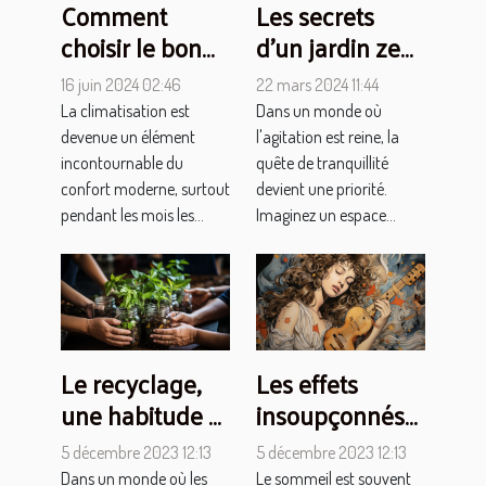
Les secrets
Comment
d'un jardin zen :
choisir le bon
créer une oasis
professionnel
22 mars 2024 11:44
16 juin 2024 02:46
de sérénité
pour l'entretien
Dans un monde où
La climatisation est
chez soi
de votre
l'agitation est reine, la
devenue un élément
climatisation
quête de tranquillité
incontournable du
devient une priorité.
confort moderne, surtout
Imaginez un espace...
pendant les mois les...
Le recyclage,
Les effets
une habitude à
insoupçonnés
intégrer dans
du sommeil sur
5 décembre 2023 12:13
5 décembre 2023 12:13
nos vies
la créativité
Dans un monde où les
Le sommeil est souvent