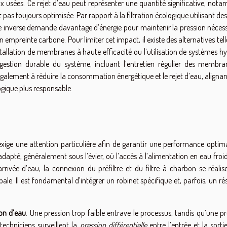
ux usées. Ce rejet d’eau peut représenter une quantité significative, no
 pas toujours optimisée. Par rapport à la filtration écologique utilisant des 
e inverse demande davantage d’énergie pour maintenir la pression nécess
mpreinte carbone. Pour limiter cet impact, il existe des alternatives tel
installation de membranes à haute efficacité ou l’utilisation de systèmes h
e gestion durable du système, incluant l’entretien régulier des membra
 également à réduire la consommation énergétique et le rejet d’eau, alignan
ogique plus responsable.
xige une attention particulière afin de garantir une performance optima
apté, généralement sous l’évier, où l’accès à l’alimentation en eau froid
arrivée d’eau, la connexion du préfiltre et du filtre à charbon se réalis
e. Il est fondamental d’intégrer un robinet spécifique et, parfois, un ré
ion d’eau
. Une pression trop faible entrave le processus, tandis qu’une p
chniciens surveillent la
pression différentielle
entre l’entrée et la sorti