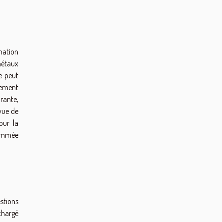
ination
métaux
e peut
alement
rante,
vue de
our la
sommée
stions
 chargé