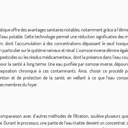
estique offre des avantages sanitaires notables, notamment grâce à l’élim
eau potable. Cette technologie permet une réduction significative des 
m, dont l’accumulation à des concentrations dépassant le seuil toxiqu
en particulier sur le système nerveux et rénal. L’osmose inverse élimine ég
pesticides ou les résidus médicamenteux, dont la présence dans l’eau cou
our la santé à long terme. Une eau purifiée par osmose inverse, dépour
l’exposition chronique à ces contaminants. Ainsi, choisir ce procédé p
ention et de protection de la santé, en veillant à ce que l’eau con
 les membres du foyer.
omparaison avec d’autres méthodes de filtration, soulève plusieurs que
. Durant le processus, une partie de l’eau traitée devient un concentrat,