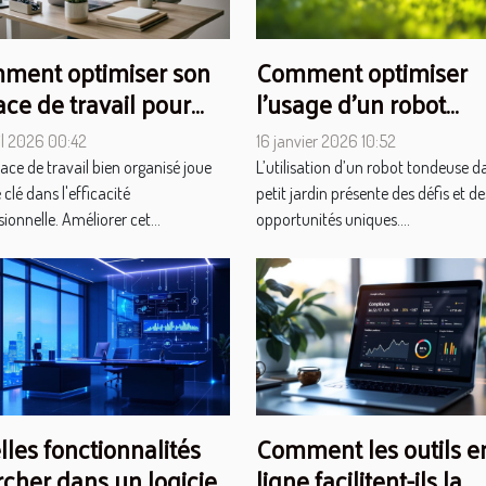
ment optimiser son
Comment optimiser
ce de travail pour
l'usage d'un robot
ter sa productivité ?
tondeuse pour petits
il 2026 00:42
16 janvier 2026 10:52
jardins ?
ace de travail bien organisé joue
L’utilisation d’un robot tondeuse d
 clé dans l'efficacité
petit jardin présente des défis et de
ionnelle. Améliorer cet...
opportunités uniques....
les fonctionnalités
Comment les outils e
cher dans un logiciel
ligne facilitent-ils la