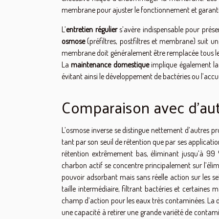
membrane pour ajuster le fonctionnement et garantir 
L’
entretien régulier
s’avère indispensable pour prése
osmose
(préfiltres, postfiltres et membrane) suit un 
membrane doit généralement être remplacée tous les de
La
maintenance domestique
implique également la v
évitant ainsi le développement de bactéries ou l’acc
Comparaison avec d’au
L’osmose inverse se distingue nettement d’autres procéd
tant par son seuil de rétention que par ses applicati
rétention extrêmement bas, éliminant jusqu’à 99 % 
charbon actif se concentre principalement sur l’éli
pouvoir adsorbant mais sans réelle action sur les sel
taille intermédiaire, filtrant bactéries et certaines
champ d’action pour les eaux très contaminées. La dis
une capacité à retirer une grande variété de contam