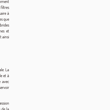
tamment
filtres
aire à
les que
ybrides
nes et
t ainsi
le. La
e et à
e avec
servoir
ression
e de la