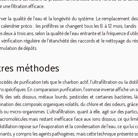
une filtration efficace.
rver la qualité de l’eau et la longévité du système. Le remplacement de
calendrier précis : les préfiltres se changent tous les 6 à 12 mois, tandis
ux à trois ans, selon la qualité de l’eau entrante et la fréquence d’utili
érification régulière de l’étanchéité des raccords et le nettoyage du rés
umulation de dépôts.
tres méthodes
és de purification tels que le charbon actif, l’ultrafiltration ou la distil
ons spécifiques. En comparaison purification, l’osmose inverse affiche un s
des sels dissous, métaux lourds, pesticides et certaines bactéries, là
mination des composés organiques volatils, du chlore et des odeurs, grâce
s ou micro-organismes. L’ultrafiltration, quant à elle, agit sur des partic
 macromolécules mais restant inefficace face aux ions dissous, ce qui lim
tillation repose sur l’évaporation et la condensation de l’eau, ce qui lui 
inants, y compris les agents pathogènes, mais cette technique présente s