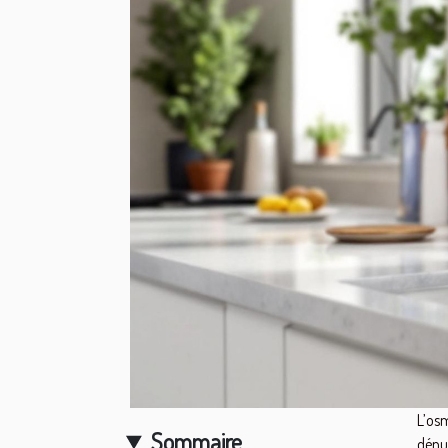
L’os
Sommaire
dénu