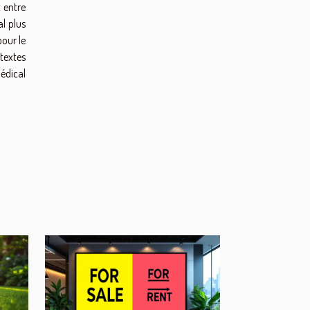
t entre
al plus
pour le
ntextes
médical