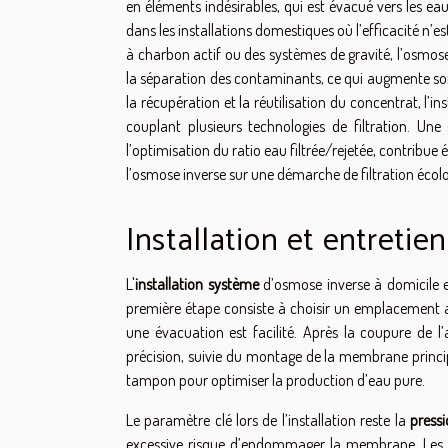
en éléments indésirables, qui est évacué vers les ea
dans les installations domestiques où l’efficacité n’est
à charbon actif ou des systèmes de gravité, l’osmos
la séparation des contaminants, ce qui augmente son e
la récupération et la réutilisation du concentrat, l’
couplant plusieurs technologies de filtration. Un
l’optimisation du ratio eau filtrée/rejetée, contribue
l’osmose inverse sur une démarche de filtration écol
Installation et entretien
L'
installation système
d’osmose inverse à domicile e
première étape consiste à choisir un emplacement ad
une évacuation est facilité. Après la coupure de l’
précision, suivie du montage de la membrane principal
tampon pour optimiser la production d’eau pure.
Le paramètre clé lors de l’installation reste la
press
excessive risque d’endommager la membrane. Les te