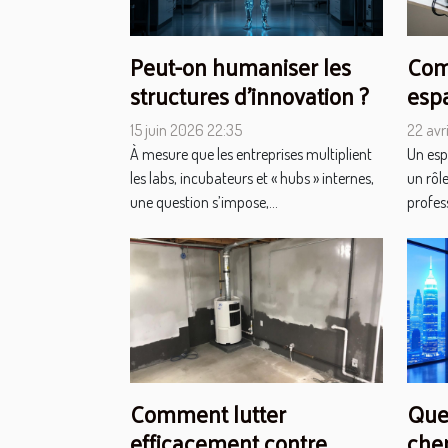
Peut-on humaniser les
Com
structures d’innovation ?
espa
boos
15 juin 2026 22:35
22 avr
À mesure que les entreprises multiplient
Un esp
les labs, incubateurs et « hubs » internes,
un rôle
une question s’impose,...
profess
Comment lutter
Quel
efficacement contre
cher