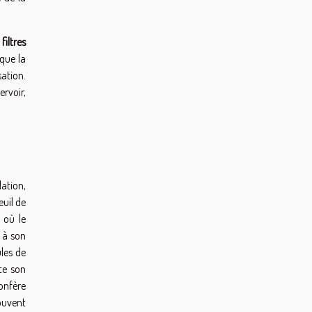
s
filtres
 que la
sation.
ervoir,
lation,
euil de
 où le
 à son
ules de
ite son
confère
ouvent