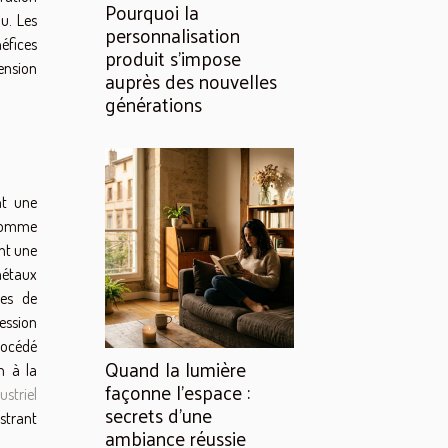
Pourquoi la
u. Les
personnalisation
éfices
produit s’impose
ension
auprès des nouvelles
générations
nt une
 comme
nt une
 métaux
les de
ession
procédé
Quand la lumière
n à la
façonne l’espace :
striel
secrets d’une
strant
ambiance réussie