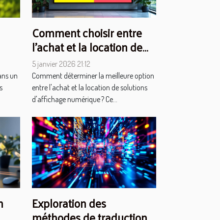
Comment choisir entre
l'achat et la location de
solutions d'affichage
5 janvier 2026 21:12
numérique ?
ans un
Comment déterminer la meilleure option
s
entre l'achat et la location de solutions
d'affichage numérique ? Ce...
n
Exploration des
méthodes de traduction