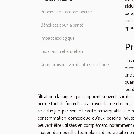
sédu
Principe de l’osmose inverse
para
conc
Bénéfices pour la santé
appro
Impact écologique
Pr
Installation et entretien
L’os
Comparaison avec d’autres méthodes
memb
une 
quant
lour
filtration classique, qui s’appuient souvent sur d
permettant de forcer l’eau à travers la membrane, as
se distingue par son efficacité remarquable à éli
consommation domestique qu’aux besoins industri
peuvent être utilisées en complément, notamment da
l’apport des nouvelles technologies dans le traitement