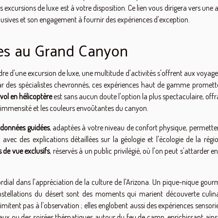
s excursions de luxe est à votre disposition. Ce lien vous dirigera vers une
sives et son engagement à fournir des expériences d'exception.
les au Grand Canyon
adre d'une excursion de luxe, une multitude d'activités s'offrent aux voyag
par des spécialistes chevronnés, ces expériences haut de gamme promett
vol en hélicoptère
est sans aucun doute l'option la plus spectaculaire, off
'immensité et les couleurs envoûtantes du canyon.
données guidées
, adaptées à votre niveau de confort physique, permette
ec des explications détaillées sur la géologie et l'écologie de la régio
s de vue exclusifs
, réservés à un public privilégié, où l'on peut s'attarder e
dial dans l'appréciation de la culture de l'Arizona. Un pique-nique gour
onstellations du désert sont des moments qui marient découverte culina
imitent pas à l'observation ; elles englobent aussi des expériences sensorie
caux ou des soirées thématiques autour du feu de camp, enrichissant ains