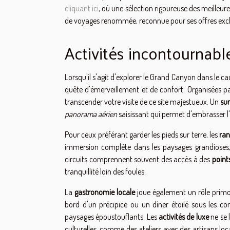
cliquant ici
, où une sélection rigoureuse des meilleure
de voyages renommée, reconnue pour ses offres exclu
Activités incontournab
Lorsqu'il s'agit d'explorer le Grand Canyon dans le c
quête d'émerveillement et de confort. Organisées 
transcender votre visite de ce site majestueux. Un
sur
panorama aérien
saisissant qui permet d'embrasser l
Pour ceux préférant garder les pieds sur terre, les
ran
immersion complète dans les paysages grandioses, av
circuits comprennent souvent des accès à des
point
tranquillité loin des foules.
La
gastronomie locale
joue également un rôle primor
bord d'un précipice ou un dîner étoilé sous les c
paysages époustouflants. Les
activités de luxe
ne se l
culturelles, comme des ateliers avec des artisans lo