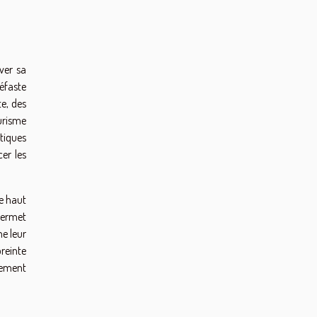
ver sa
néfaste
e, des
urisme
tiques
er les
ce haut
permet
me leur
preinte
ulement