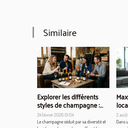
Similaire
Explorer les différents
Max
styles de champagne :
loca
Classiques vs.
pro
24 février 2026 01:04
2 août
Confidentielles
coo
Le champagne séduit par sa diversité et
Dans u