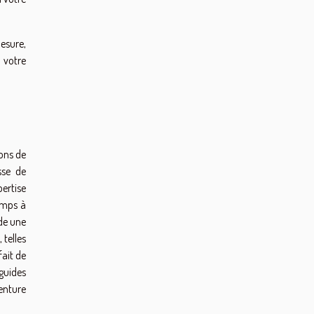
esure,
 votre
ons de
sse de
pertise
emps à
de une
 telles
fait de
guides
enture