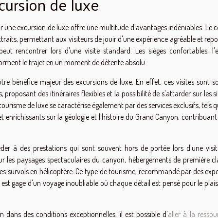
cursion de luxe
ur une excursion de luxe offre une multitude d'avantages indéniables. Le 
raits, permettant aux visiteurs de jouir d'une expérience agréable et rep
peut rencontrer lors d'une visite standard. Les sièges confortables, l'
orment le trajet en un moment de détente absolu.
utre bénéfice majeur des excursions de luxe. En effet, ces visites sont s
roposant des itinéraires flexibles et la possibilité de s'attarder sur les si
 tourisme de luxe se caractérise également par des services exclusifs, tels 
t enrichissants sur la géologie et l'histoire du Grand Canyon, contribuan
der à des prestations qui sont souvent hors de portée lors d'une visit
ur les paysages spectaculaires du canyon, hébergements de première cl
es survols en hélicoptère. Ce type de tourisme, recommandé par des expe
st gage d'un voyage inoubliable où chaque détail est pensé pour le plaisi
dans des conditions exceptionnelles, il est possible d'
aller à la resso