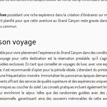
 luxe
possédant une riche expérience dans la création d'itinéraires sur m
t planifié pour que cette aventure au Grand Canyon reste gravée dans
 du commun.
 son voyage
ble pour vivre pleinement l'expérience du Grand Canyon dans des conditi
oyage pour cette destination est la réservation préalable, qu'il s'agi
uidées exclusives. En tant que conseiller en voyages de luxe, avec une ex
, il est recommandé d'opter pour la période idéale, s'étendant du print
t d'une fréquentation moindre. Immortaliser les panoramas épiques deman
ents offrant des services de qualité supérieure et des expériences uniques,
miques au coucher du soleil. Les conseils pratiques incluent également le 
qui enrichiront le séjour, telles que des randonnées guidées avec des 
essionnelle, garantissant ainsi des souvenirs mémorables de cette av