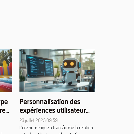
ype
Personnalisation des
re
expériences utilisateur
?
grâce aux chatbots
23 juillet 2025 09:59
L’ère numérique a transformé la relation