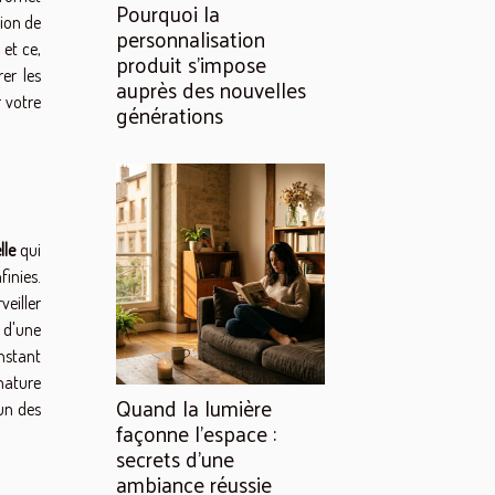
Pourquoi la
ion de
personnalisation
et ce,
produit s’impose
er les
auprès des nouvelles
r votre
générations
lle
qui
finies.
veiller
 d'une
nstant
nature
Quand la lumière
un des
façonne l’espace :
secrets d’une
ambiance réussie