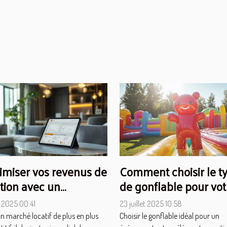
imiser vos revenus de
Comment choisir le t
tion avec un
de gonflable pour vot
gramme de
prochain événement 
 2025 00:41
23 juillet 2025 10:58
ptation
n marché locatif de plus en plus
Choisir le gonflable idéal pour un