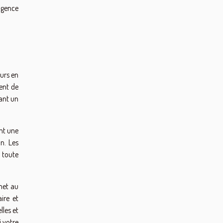
 agence
eurs en
ent de
rant un
nt une
n. Les
n toute
met au
ire et
lles et
i votre