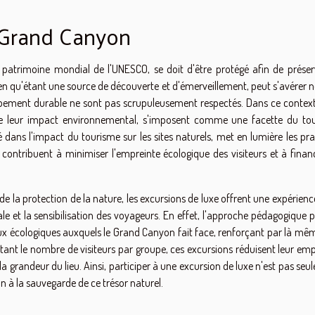
 Grand Canyon
 patrimoine mondial de l'UNESCO, se doit d'être protégé afin de préser
ien qu'étant une source de découverte et d'émerveillement, peut s'avérer 
oppement durable ne sont pas scrupuleusement respectés. Dans ce context
s de leur impact environnemental, s'imposent comme une facette du to
 dans l'impact du tourisme sur les sites naturels, met en lumière les pra
 contribuent à minimiser l'empreinte écologique des visiteurs et à financ
e la protection de la nature, les excursions de luxe offrent une expérien
et la sensibilisation des voyageurs. En effet, l'approche pédagogique 
eux écologiques auxquels le Grand Canyon fait face, renforçant par là mê
itant le nombre de visiteurs par groupe, ces excursions réduisent leur em
 grandeur du lieu. Ainsi, participer à une excursion de luxe n'est pas se
n à la sauvegarde de ce trésor naturel.