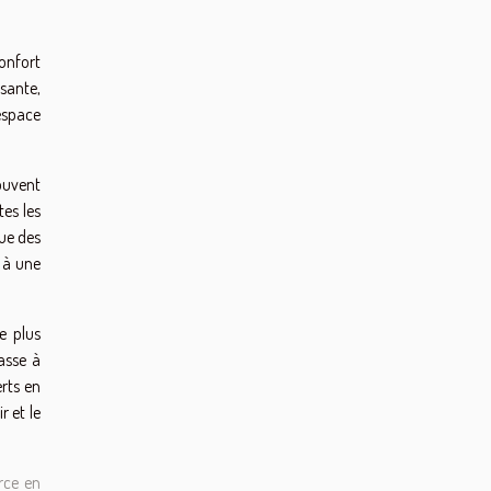
confort
osante,
espace
ouvent
tes les
que des
t à une
e plus
asse à
rts en
r et le
urce en