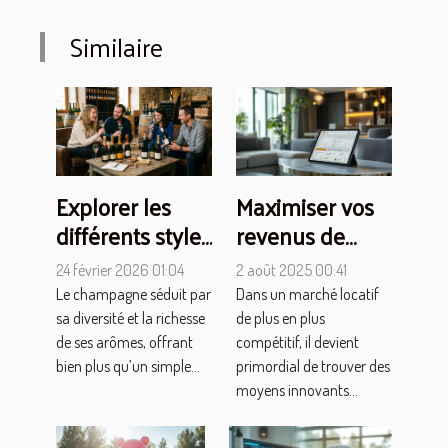
Similaire
Explorer les
Maximiser vos
différents styles
revenus de
de champagne
location avec
24 février 2026 01:04
2 août 2025 00:41
: Classiques vs.
un programme
Le champagne séduit par
Dans un marché locatif
Confidentielles
de cooptation
sa diversité et la richesse
de plus en plus
de ses arômes, offrant
compétitif, il devient
bien plus qu’un simple...
primordial de trouver des
moyens innovants...