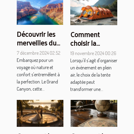
Découvrir les
Comment
merveilles du
choisir la
Grand Canyon
meilleure tente
7 décembre 2024 02:52
19 novembre 2024 00:26
avec une
personnalisable
Embarquez pour un
Lorsqu'il s'agit d'organiser
excursion de
pour votre
voyage où nature et
un événement en plein
luxe
confort s'entremêlent à
événement
air, le choix de la tente
la perfection. Le Grand
adaptée peut
Canyon, cette...
transformer une...