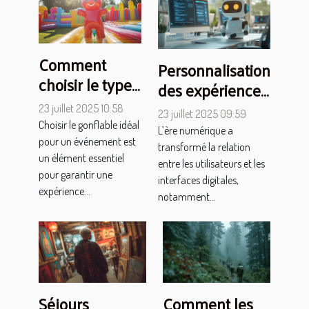
Comment
Personnalisation
choisir le type
des expériences
de gonflable
utilisateur grâce
23 juillet 2025 10:58
23 juillet 2025 09:59
pour votre
aux chatbots
Choisir le gonflable idéal
L’ère numérique a
prochain
pour un événement est
transformé la relation
événement ?
un élément essentiel
entre les utilisateurs et les
pour garantir une
interfaces digitales,
expérience...
notamment...
Séjours
Comment les