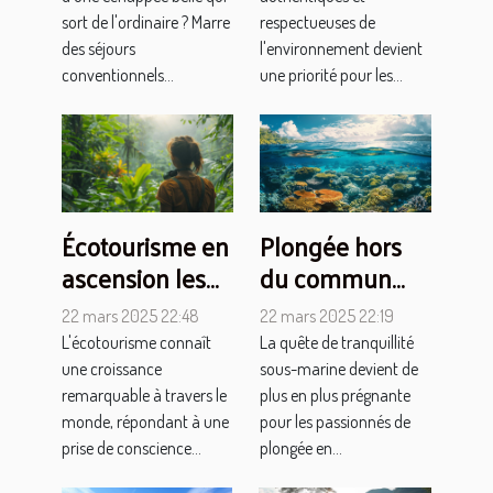
des hôtels
destinations
classiques
écotouristiques
sort de l'ordinaire ? Marre
respectueuses de
des séjours
l'environnement devient
hors des
conventionnels...
une priorité pour les...
sentiers battus
Écotourisme en
Plongée hors
ascension les
du commun
meilleures
sites plongée
22 mars 2025 22:48
22 mars 2025 22:19
pratiques pour
exclusifs loin
L'écotourisme connaît
La quête de tranquillité
un voyage
des foules
une croissance
sous-marine devient de
durable
touristiques
remarquable à travers le
plus en plus prégnante
monde, répondant à une
pour les passionnés de
prise de conscience...
plongée en...