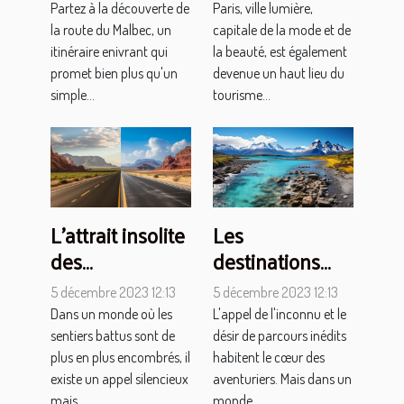
oenotouristique
des injections
Partez à la découverte de
Paris, ville lumière,
labiales pour
la route du Malbec, un
capitale de la mode et de
les visiteurs
itinéraire enivrant qui
la beauté, est également
promet bien plus qu'un
devenue un haut lieu du
internationaux
simple...
tourisme...
L'attrait insolite
Les
des
destinations
destinations
méconnues
5 décembre 2023 12:13
5 décembre 2023 12:13
méconnues
pour un voyage
Dans un monde où les
L'appel de l'inconnu et le
hors du
sentiers battus sont de
désir de parcours inédits
commun
plus en plus encombrés, il
habitent le cœur des
existe un appel silencieux
aventuriers. Mais dans un
mais...
monde...