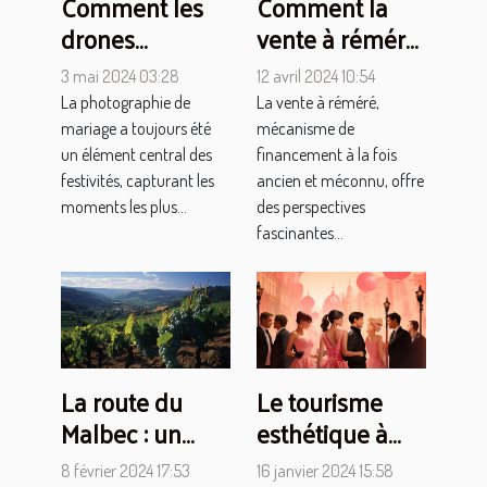
Comment les
Comment la
drones
vente à réméré
transforment la
peut financer
3 mai 2024 03:28
12 avril 2024 10:54
photographie
votre projet de
La photographie de
La vente à réméré,
de mariage et
voyage autour
mariage a toujours été
mécanisme de
créent des
du monde
un élément central des
financement à la fois
festivités, capturant les
ancien et méconnu, offre
souvenirs
moments les plus...
des perspectives
uniques
fascinantes...
La route du
Le tourisme
Malbec : un
esthétique à
voyage
Paris : l'attrait
8 février 2024 17:53
16 janvier 2024 15:58