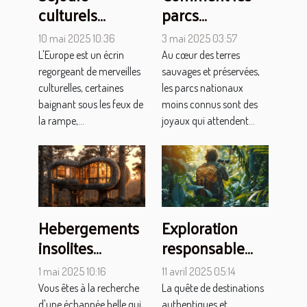
culturels
parcs
secrets musées
nationaux
10 mai 2025 10:36
3 mai 2025 03:57
et galeries d'art
moins connus
L'Europe est un écrin
Au cœur des terres
cachés
offrent une
regorgeant de merveilles
sauvages et préservées,
d'Europe
expérience de
culturelles, certaines
les parcs nationaux
baignant sous les feux de
moins connus sont des
randonnée
la rampe,...
joyaux qui attendent...
unique défis et
opportunités
Hebergements
Exploration
insolites
responsable
expériences
comment
1 mai 2025 10:16
11 avril 2025 05:14
uniques loin
choisir des
Vous êtes à la recherche
La quête de destinations
d'une échappée belle qui
authentiques et