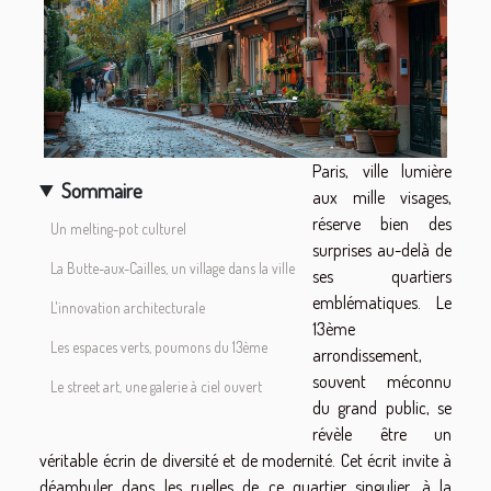
Paris, ville lumière
Sommaire
aux mille visages,
réserve bien des
Un melting-pot culturel
surprises au-delà de
La Butte-aux-Cailles, un village dans la ville
ses quartiers
emblématiques. Le
L'innovation architecturale
13ème
Les espaces verts, poumons du 13ème
arrondissement,
souvent méconnu
Le street art, une galerie à ciel ouvert
du grand public, se
révèle être un
véritable écrin de diversité et de modernité. Cet écrit invite à
déambuler dans les ruelles de ce quartier singulier, à la